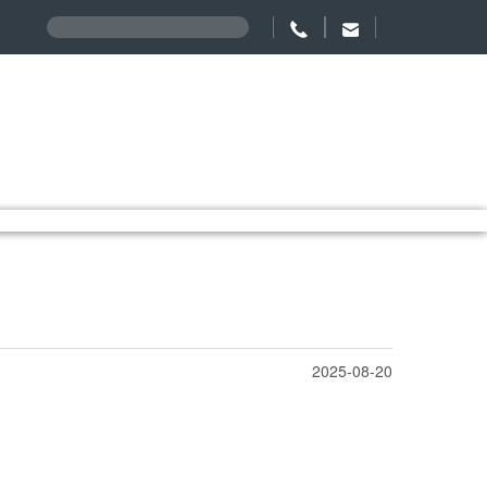
招贤纳士
招标采购
联系我们
2025-08-20
现碳达峰碳中和目标，按照《绿色工厂梯度培育及管