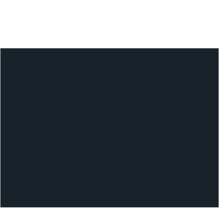
40502000236