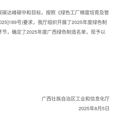
]189号)要求，我厅组织开展了2025
年度绿色制
节，确定了2025年度广西绿色制造名
单，现予以
广西壮族自治区工业和信息化厅
2025年8月5日