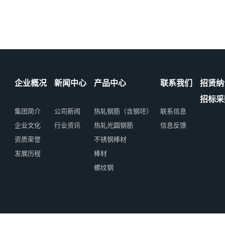
企业概况
新闻中心
产品中心
联系我们
招贤纳
招标采
集团简介
公司新闻
热轧钢筋（含钢坯）
联系信息
企业文化
行业资讯
热轧光圆钢筋
信息反馈
资质荣誉
不锈钢棒材
发展历程
棒材
螺纹钢
Copyright 